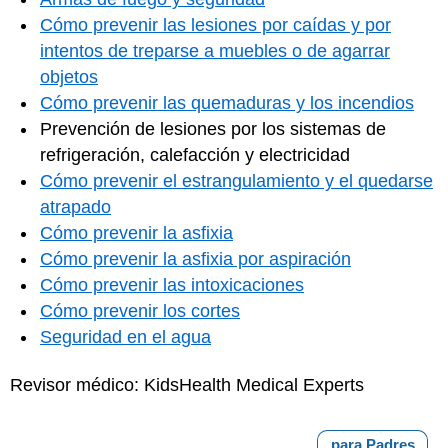
Cómo prevenir las lesiones por caídas y por
intentos de treparse a muebles o de agarrar
objetos
Cómo prevenir las quemaduras y los incendios
Prevención de lesiones por los sistemas de
refrigeración, calefacción y electricidad
Cómo prevenir el estrangulamiento y el quedarse
atrapado
Cómo prevenir la asfixia
Cómo prevenir la asfixia por aspiración
Cómo prevenir las intoxicaciones
Cómo prevenir los cortes
Seguridad en el agua
Revisor médico: KidsHealth Medical Experts
para Padres