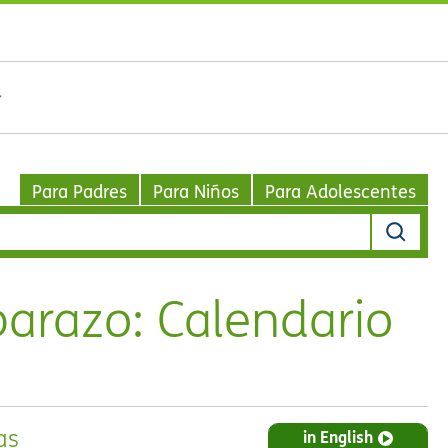
Para Padres
Para Niños
Para Adolescentes
razo: Calendario
as
in English