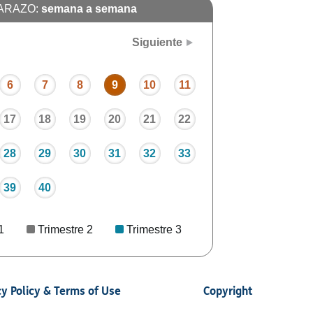
ARAZO:
semana a semana
Siguiente
6
7
8
9
10
11
17
18
19
20
21
22
28
29
30
31
32
33
39
40
1
Trimestre 2
Trimestre 3
cy Policy & Terms of Use
Copyright