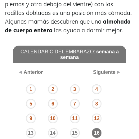
piernas y otra debajo del vientre) con las
rodillas dobladas es una posición más cómoda.
almohada
Algunas mamás descubren que una
de cuerpo entero
las ayuda a dormir mejor.
CALENDARIO DEL EMBARAZO:
semana a
semana
Anterior
Siguiente
1
2
3
4
5
6
7
8
9
10
11
12
13
14
15
16