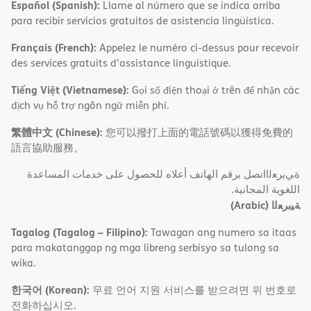
Español (Spanish):
Llame al número que se indica arriba
para recibir servicios gratuitos de asistencia lingüística.
Français (French):
Appelez le numéro ci-dessus pour recevoir
des services gratuits d'assistance linguistique.
Tiếng Việt (Vietnamese):
Gọi số điện thoại ở trên để nhận các
dịch vụ hỗ trợ ngôn ngữ miễn phí.
繁體中文 (Chinese):
您可以撥打上面的電話號碼以獲得免費的
語言協助服務。
ةﻲﺑﺮﻌﻟااﺗﺼﻞ ﺑﺮﻗﻢ اﻟﮭﺎﺗﻒ أﻋﻼه ﻟﻠﺤﺼﻮل ﻋﻠﻰ ﺧﺪﻣﺎت اﻟﻤﺴﺎﻋﺪة
اﻟﻠﻐﻮﯾﺔ اﻟﻤﺠﺎﻧﯿﺔ.
(Arabic)
ﺔﯿﺑﺮﻌﻟا
Tagalog (Tagalog – Filipino):
Tawagan ang numero sa itaas
para makatanggap ng mga libreng serbisyo sa tulong sa
wika.
한국어 (Korean):
무료 언어 지원 서비스를 받으려면 위 번호로
전화하십시오.