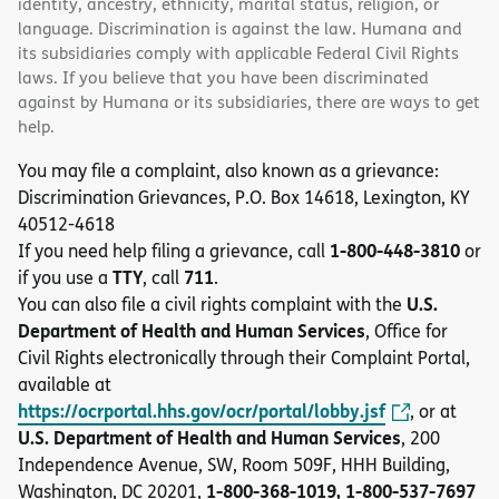
identity, ancestry, ethnicity, marital status, religion, or
language. Discrimination is against the law. Humana and
its subsidiaries comply with applicable Federal Civil Rights
laws. If you believe that you have been discriminated
against by Humana or its subsidiaries, there are ways to get
help.
You may file a complaint, also known as a grievance:
Discrimination Grievances, P.O. Box 14618, Lexington, KY
40512-4618
1-800-448-3810
If you need help filing a grievance, call
or
TTY
711
if you use a
, call
.
U.S.
You can also file a civil rights complaint with the
Department of Health and Human Services
, Office for
Civil Rights electronically through their Complaint Portal,
available at
https://ocrportal.hhs.gov/ocr/portal/lobby.jsf
, or at
U.S. Department of Health and Human Services
, 200
Independence Avenue, SW, Room 509F, HHH Building,
1-800-368-1019, 1-800-537-7697
Washington, DC 20201,