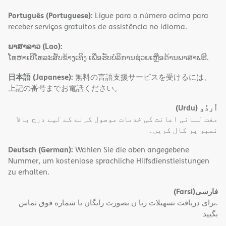
Português (Portuguese):
Ligue para o número acima para
receber serviços gratuitos de assistência no idioma.
ພາສາລາວ (Lao):
ໂທຫາເບີໂທລະສັບຂ້າງເທິງ ເພື່ອຮັບບໍລິການຊ່ວຍເຫຼືອດ້ານພາສາຟຣີ.
日本語 (Japanese):
無料の言語支援サービスを受けるには、
上記の番号までお電話ください。
(Urdu)
اُردُو
مفت لسانی اعانت کی خدمات موصول کرنے کے لیے درج بالا
نمبر پر کال کریں۔
Deutsch (German):
Wählen Sie die oben angegebene
Nummer, um kostenlose sprachliche Hilfsdienstleistungen
zu erhalten.
(Farsi)
فارسی
.برای دریافت تسهیلات زبا ن بصورت رایگان با شماره فوق تماس
بگیید