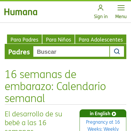
Open
Sign in
Menu
Para Padres
Para Niños
Para Adolescentes
Padres
16 semanas de
embarazo: Calendario
semanal
El desarrollo de su
in English
bebé a las 16
Pregnancy at 16
Weeks: Weekly