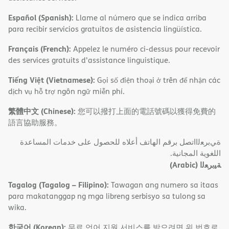
Español (Spanish):
Llame al número que se indica arriba
para recibir servicios gratuitos de asistencia lingüística.
Français (French):
Appelez le numéro ci-dessus pour recevoir
des services gratuits d'assistance linguistique.
Tiếng Việt (Vietnamese):
Gọi số điện thoại ở trên để nhận các
dịch vụ hỗ trợ ngôn ngữ miễn phí.
繁體中文 (Chinese):
您可以撥打上面的電話號碼以獲得免費的
語言協助服務。
ةﻲﺑﺮﻌﻟااﺗﺼﻞ ﺑﺮﻗﻢ اﻟﮭﺎﺗﻒ أﻋﻼه ﻟﻠﺤﺼﻮل ﻋﻠﻰ ﺧﺪﻣﺎت اﻟﻤﺴﺎﻋﺪة
اﻟﻠﻐﻮﯾﺔ اﻟﻤﺠﺎﻧﯿﺔ.
(Arabic)
ﺔﯿﺑﺮﻌﻟا
Tagalog (Tagalog – Filipino):
Tawagan ang numero sa itaas
para makatanggap ng mga libreng serbisyo sa tulong sa
wika.
한국어 (Korean):
무료 언어 지원 서비스를 받으려면 위 번호로