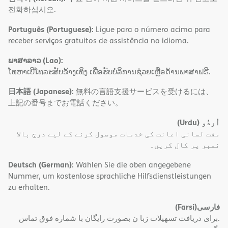
전화하십시오.
Português (Portuguese):
Ligue para o número acima para
receber serviços gratuitos de assistência no idioma.
ພາສາລາວ (Lao):
ໂທຫາເບີໂທລະສັບຂ້າງເທິງ ເພື່ອຮັບບໍລິການຊ່ວຍເຫຼືອດ້ານພາສາຟຣີ.
日本語 (Japanese):
無料の言語支援サービスを受けるには、
上記の番号までお電話ください。
(Urdu)
اُردُو
مفت لسانی اعانت کی خدمات موصول کرنے کے لیے درج بالا
نمبر پر کال کریں۔
Deutsch (German):
Wählen Sie die oben angegebene
Nummer, um kostenlose sprachliche Hilfsdienstleistungen
zu erhalten.
(Farsi)
فارسی
.برای دریافت تسهیلات زبا ن بصورت رایگان با شماره فوق تماس