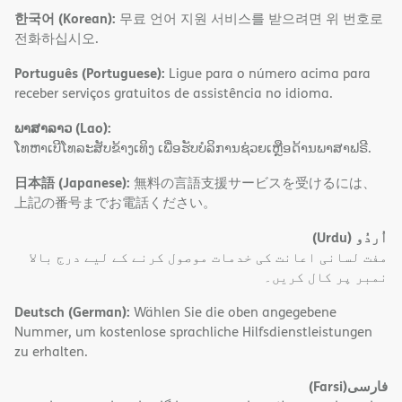
한국어 (Korean):
무료 언어 지원 서비스를 받으려면 위 번호로
전화하십시오.
Português (Portuguese):
Ligue para o número acima para
receber serviços gratuitos de assistência no idioma.
ພາສາລາວ (Lao):
ໂທຫາເບີໂທລະສັບຂ້າງເທິງ ເພື່ອຮັບບໍລິການຊ່ວຍເຫຼືອດ້ານພາສາຟຣີ.
日本語 (Japanese):
無料の言語支援サービスを受けるには、
上記の番号までお電話ください。
(Urdu)
اُردُو
مفت لسانی اعانت کی خدمات موصول کرنے کے لیے درج بالا
نمبر پر کال کریں۔
Deutsch (German):
Wählen Sie die oben angegebene
Nummer, um kostenlose sprachliche Hilfsdienstleistungen
zu erhalten.
(Farsi)
فارسی