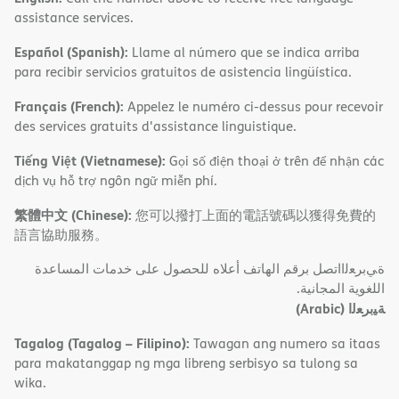
assistance services.
Español (Spanish):
Llame al número que se indica arriba
para recibir servicios gratuitos de asistencia lingüística.
Français (French):
Appelez le numéro ci-dessus pour recevoir
des services gratuits d'assistance linguistique.
Tiếng Việt (Vietnamese):
Gọi số điện thoại ở trên để nhận các
dịch vụ hỗ trợ ngôn ngữ miễn phí.
繁體中文 (Chinese):
您可以撥打上面的電話號碼以獲得免費的
語言協助服務。
ةﻲﺑﺮﻌﻟااﺗﺼﻞ ﺑﺮﻗﻢ اﻟﮭﺎﺗﻒ أﻋﻼه ﻟﻠﺤﺼﻮل ﻋﻠﻰ ﺧﺪﻣﺎت اﻟﻤﺴﺎﻋﺪة
اﻟﻠﻐﻮﯾﺔ اﻟﻤﺠﺎﻧﯿﺔ.
(Arabic)
ﺔﯿﺑﺮﻌﻟا
Tagalog (Tagalog – Filipino):
Tawagan ang numero sa itaas
para makatanggap ng mga libreng serbisyo sa tulong sa
wika.