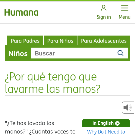
Open
Sign in
Menu
Para Padres
Para Niños
Para Adolescentes
Niños
¿Por qué tengo que
lavarme las manos?
"¿Te has lavado las
in English
manos?" ¿Cuántas veces te
Why Do I Need to