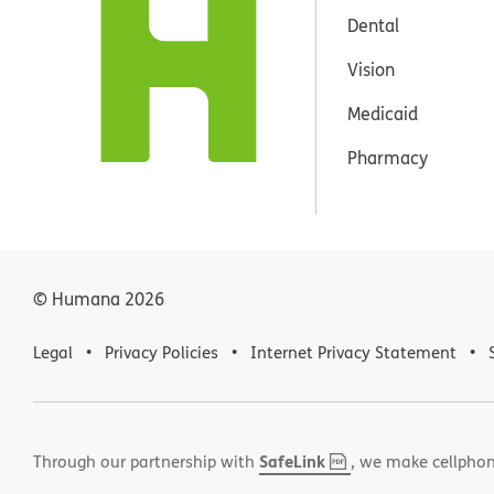
Dental
Vision
Medicaid
Pharmacy
© Humana
2026
Legal
Privacy Policies
Internet Privacy Statement
SafeLink
,
(opens
Through our partnership with
, we make cellphon
PDF
in