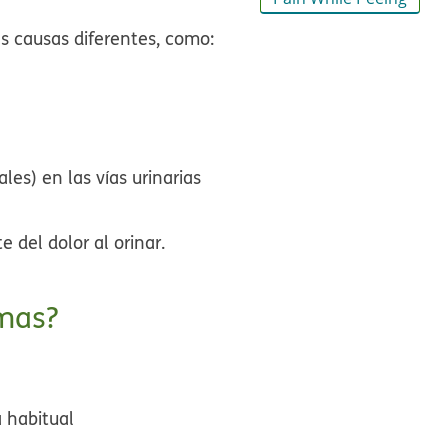
ias causas diferentes, como:
es) en las vías urinarias
 del dolor al orinar.
omas?
a habitual