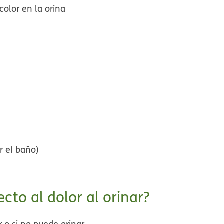
color en la orina
r el baño)
to al dolor al orinar?