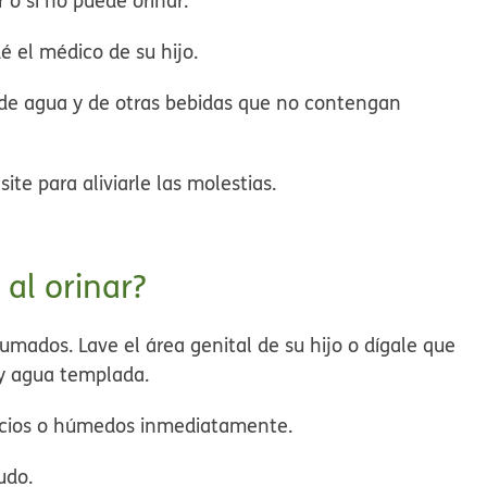
r o si no puede orinar.
dé el médico de su hijo.
de agua y de otras bebidas que no contengan
ite para aliviarle las molestias.
al orinar?
fumados. Lave el área genital de su hijo o dígale que
 y agua templada.
 sucios o húmedos inmediatamente.
nudo.