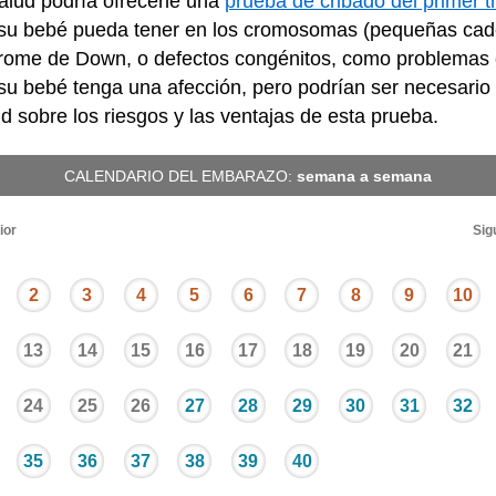
salud podría ofrecerle una
prueba de cribado del primer t
 su bebé pueda tener en los cromosomas (pequeñas cade
drome de Down, o defectos congénitos, como problemas 
su bebé tenga una afección, pero podrían ser necesario
ud sobre los riesgos y las ventajas de esta prueba.
CALENDARIO DEL EMBARAZO:
semana a semana
ior
Sig
2
3
4
5
6
7
8
9
10
13
14
15
16
17
18
19
20
21
24
25
26
27
28
29
30
31
32
35
36
37
38
39
40