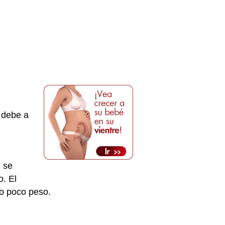
e debe a
, se
. El
 o poco peso.