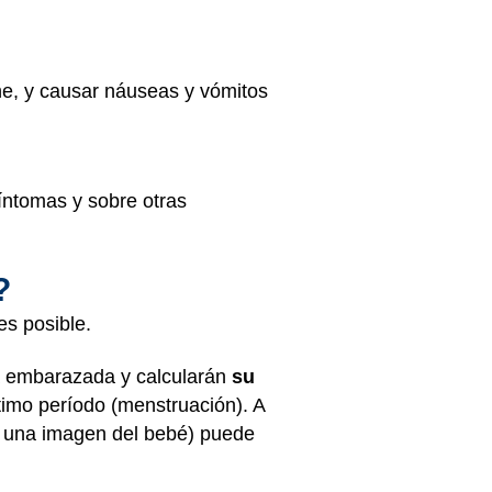
he, y causar náuseas y vómitos
íntomas y sobre otras
?
es posible.
tá embarazada y calcularán
su
timo período (menstruación). A
r una imagen del bebé) puede