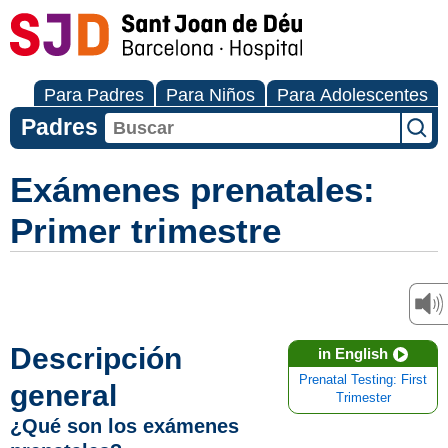
Para Padres
Para Niños
Para Adolescentes
Padres
Exámenes prenatales:
Primer trimestre
Descripción
in English
Prenatal Testing: First
general
Trimester
¿Qué son los exámenes