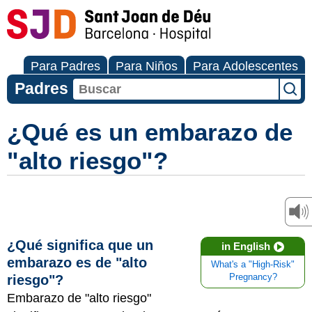
Para Padres
Para Niños
Para Adolescentes
Padres
¿Qué es un embarazo de
"alto riesgo"?
¿Qué significa que un
in English
embarazo es de "alto
What's a "High-Risk"
riesgo"?
Pregnancy?
Embarazo de "alto riesgo"