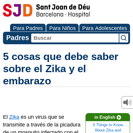
Para Padres
Para Niños
Para Adolescentes
Padres
5 cosas que debe saber
sobre el Zika y el
embarazo
El
Zika
es un virus que se
in English
transmite a través de la picadura
5 Things to Know
About Zika and
de un mosquito infectado con el