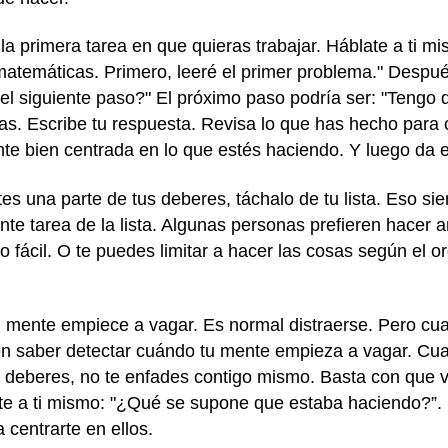
la primera tarea en que quieras trabajar. Háblate a ti m
atemáticas. Primero, leeré el primer problema." Despu
el siguiente paso?" El próximo paso podría ser: "Tengo q
as. Escribe tu respuesta. Revisa lo que has hecho para
te bien centrada en lo que estés haciendo. Y luego da 
 una parte de tus deberes, táchalo de tu lista. Eso sie
te tarea de la lista. Algunas personas prefieren hacer a
o fácil. O te puedes limitar a hacer las cosas según el o
u mente empiece a vagar. Es normal distraerse. Pero cu
 en saber detectar cuándo tu mente empieza a vagar. Cu
deberes, no te enfades contigo mismo. Basta con que vue
ate a ti mismo: "¿Qué se supone que estaba haciendo?”.
 centrarte en ellos.