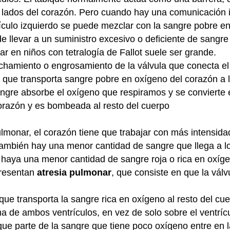
ados del corazón. Pero cuando hay una comunicación int
ículo izquierdo se puede mezclar con la sangre pobre e
e llevar a un suministro excesivo o deficiente de sangre 
ar en niños con tetralogía de Fallot suele ser grande.
echamiento o engrosamiento de la válvula que conecta el 
que transporta sangre pobre en oxígeno del corazón a 
gre absorbe el oxígeno que respiramos y se convierte e
corazón y es bombeada al resto del cuerpo
monar, el corazón tiene que trabajar con más intensid
ambién hay una menor cantidad de sangre que llega a l
haya una menor cantidad de sangre roja o rica en oxíg
presentan
atresia pulmonar
, que consiste en que la vál
a que transporta la sangre rica en oxígeno al resto del c
a de ambos ventrículos, en vez de solo sobre el ventríc
ue parte de la sangre que tiene poco oxígeno entre en la