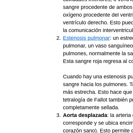
sangre procedente de ambos l
oxígeno procedente del ventr
ventrículo derecho. Esto pued
la comunicación interventricul
Estenosis pulmonar
: un estr
pulmonar, un vaso sanguíneo 
pulmones, normalmente la san
Esta sangre roja regresa al 
Cuando hay una estenosis pul
sangre hacia los pulmones. T
más estrecha. Esto hace que 
tetralogía de Fallot también 
completamente sellada.
Aorta desplazada
: la arteri
corresponde y se ubica encim
corazón sano). Esto permite q