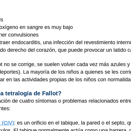
is
l oxígeno en sangre es muy bajo
ner convulsiones
raer endocarditis, una infección del revestimiento intern
ado derecho del corazón, que puede provocar un latido c
ot no se corrige, se suelen volver cada vez más azules y t
deportes). La mayoría de los niños a quienes se les corr
ar en las actividades propias de los niños con normalida
 tetralogía de Fallot?
nación de cuatro síntomas o problemas relacionados entre
ntes:
 (CIV)
: es un orificio en el tabique, la pared o el septo,
rículos. El tabique normalmente actúa como una barrera,