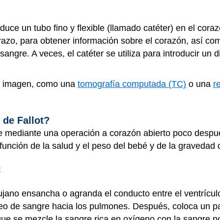
roduce un tubo fino y flexible (llamado catéter) en el cor
razo, para obtener información sobre el corazón, así como
ngre. A veces, el catéter se utiliza para introducir un d
la imagen, como una
tomografía computada (TC)
o una
r
 de Fallot?
ige mediante una operación a corazón abierto poco desp
 función de la salud y el peso del bebé y de la gravedad
:
rujano ensancha o agranda el conducto entre el ventrícul
beo de sangre hacia los pulmones. Después, coloca un p
r que se mezcle la sangre rica en oxígeno con la sangre