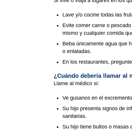
Si vive o viaja a lugares en los q
Lave y/o cocine todas las fru
Evite comer carne o pescado 
mismo y cualquier comida que
Beba únicamente agua que ha
o enlatadas.
En los restaurantes, pregunte s
¿Cuándo debería llamar al
Llame al médico si:
Ve gusanos en el excremento 
Su hijo presenta signos de i
sanitarias.
Su hijo tiene bultos o masas d