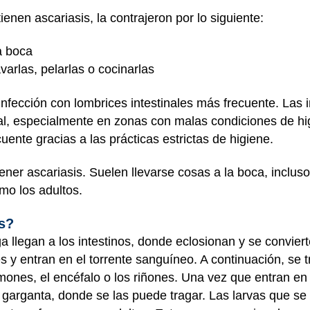
enen ascariasis, la contrajeron por lo siguiente:
a boca
varlas, pelarlas o cocinarlas
la infección con lombrices intestinales más frecuente. La
cal, especialmente en zonas con malas condiciones de hi
ente gracias a las prácticas estrictas de higiene.
er ascariasis. Suelen llevarse cosas a la boca, incluso 
mo los adultos.
is?
a llegan a los
intestinos
, donde eclosionan y se conviert
es y entran en el torrente sanguíneo. A continuación, se 
mones, el encéfalo o los riñones. Una vez que entran en
a garganta, donde se las puede tragar. Las larvas que se 