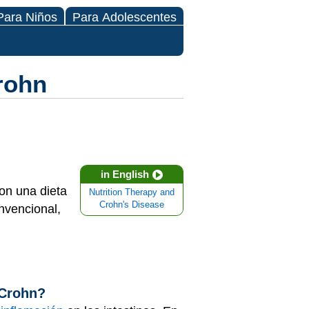
Para Niños
Para Adolescentes
rohn
in English
con una dieta
Nutrition Therapy and
Crohn's Disease
onvencional,
 Crohn?