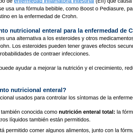
ipo de
enfermedad inflamatoria intestinal
(EII) que caus
l se usa una fórmula bebible, como Boost o Pediasure, par
testino en la enfermedad de Crohn.
nto nutricional enteral para la enfermedad de 
l es una alternativa a los esteroides y otros medicamentos
ohn. Los esteroides pueden tener graves efectos secund
probabilidades de contraer infecciones.
 puede ayudar a mejorar la nutrición y el crecimiento, red
to nutricional enteral?
icional usados para controlar los síntomas de la enferm
también conocida como
nutrición enteral total:
la fórm
tros líquidos también están permitidos.
tá permitido comer algunos alimentos, junto con la fórmu