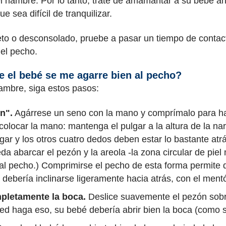
del hambre. Por lo tanto, trate de amamantar a su bebé 
 sea difícil de tranquilizar.
eto o desconsolado, pruebe a pasar un tiempo de contacto
 el pecho.
 el bebé se me agarre bien al pecho?
mbre, siga estos pasos:
n".
Agárrese un seno con la mano y comprímalo para ha
colocar la mano: mantenga el pulgar a la altura de la na
pulgar y los otros cuatro dedos deben estar lo bastante at
a abarcar el pezón y la areola -la zona circular de pie
al pecho.) Comprimirse el pecho de esta forma permite 
debería inclinarse ligeramente hacia atrás, con el men
pletamente la boca.
Deslice suavemente el pezón sobre 
ted haga eso, su bebé debería abrir bien la boca (como si