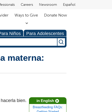
fessionals
Careers
Newsroom
Español
vider
Ways to Give
Donate Now
Para Niños
Para Adolescentes
ia materna:
 hacerla bien.
in English
Breastfeeding FAQs:
Getting Started