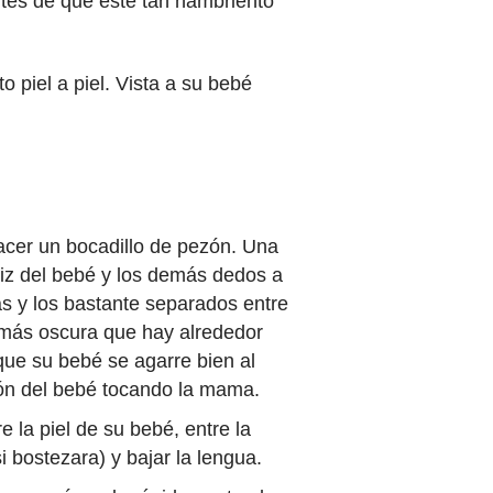
antes de que esté tan hambriento
 piel a piel. Vista a su bebé
cer un bocadillo de pezón. Una
riz del bebé y los demás dedos a
rás y los bastante separados entre
l más oscura que hay alrededor
que su bebé se agarre bien al
tón del bebé tocando la mama.
la piel de su bebé, entre la
 bostezara) y bajar la lengua.