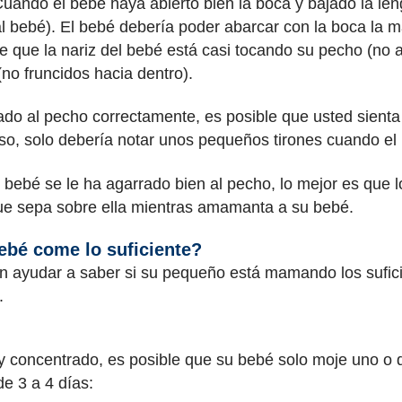
uando el bebé haya abierto bien la boca y bajado la le
 bebé). El bebé debería poder abarcar con la boca la ma
que la nariz del bebé está casi tocando su pecho (no ap
(no fruncidos hacia dentro).
do al pecho correctamente, es posible que usted sienta 
, solo debería notar unos pequeños tirones cuando el
l bebé se le ha agarrado bien al pecho, lo mejor es que
que sepa sobre ella mientras amamanta a su bebé.
bé come lo suficiente?
n ayudar a saber si su pequeño está mamando los sufi
.
y concentrado, es posible que su bebé solo moje uno o 
e 3 a 4 días: