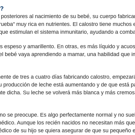
e?
posteriores al nacimiento de su bebé, su cuerpo fabrica
prueba" muy rica en nutrientes. El calostro tiene muchos 
que estimulan el sistema inmunitario, ayudando a combat
s espeso y amarillento. En otras, es más líquido y acuoso
l bebé vaya aprendiendo a mamar, una habilidad que im
nte de tres a cuatro días fabricando calostro, empezar
u producción de leche está aumentando y de que está pa
nte dicha. Su leche se volverá más blanca y más cremos
r, no se preocupe. Es algo perfectamente normal y no su
édico. Aunque los recién nacidos no necesitan más que 
médico de su hijo se quiera asegurar de que su pequeño e