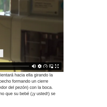
entará hacia ella girando la
 pecho formando un cierre
edor del pezón) con la boca.
eno que su bebé (¡y usted!) se