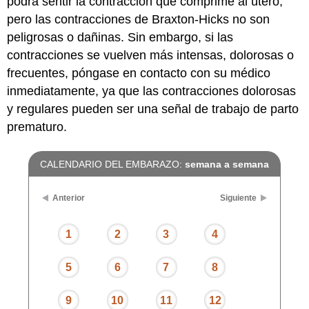
podrá sentir la contracción que comprime al útero,
pero las contracciones de Braxton-Hicks no son
peligrosas o dañinas. Sin embargo, si las
contracciones se vuelven más intensas, dolorosas o
frecuentes, póngase en contacto con su médico
inmediatamente, ya que las contracciones dolorosas
y regulares pueden ser una señal de trabajo de parto
prematuro.
CALENDARIO DEL EMBARAZO:
semana a semana
Anterior
Siguiente
1
2
3
4
5
6
7
8
9
10
11
12