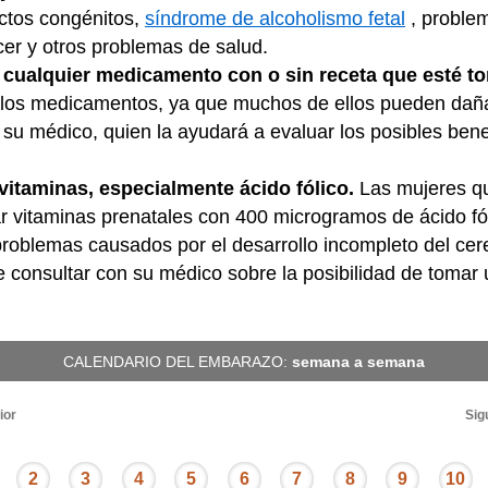
ctos congénitos,
síndrome de alcoholismo fetal
, proble
acer y otros problemas de salud.
 cualquier medicamento con o sin receta que esté 
los medicamentos, ya que muchos de ellos pueden dañar
 su médico, quien la ayudará a evaluar los posibles ben
vitaminas, especialmente ácido fólico.
Las mujeres q
 vitaminas prenatales con 400 microgramos de ácido fóli
problemas causados por el desarrollo incompleto del cer
 consultar con su médico sobre la posibilidad de tomar 
CALENDARIO DEL EMBARAZO:
semana a semana
ior
Sig
2
3
4
5
6
7
8
9
10