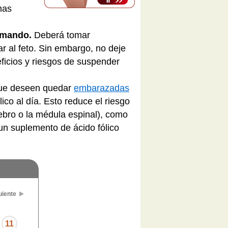
mas
tomando.
Deberá tomar
 al feto. Sin embargo, no deje
eficios y riesgos de suspender
ue deseen quedar
embarazadas
co al día. Esto reduce el riesgo
ebro o la médula espinal), como
un suplemento de ácido fólico
uiente
11