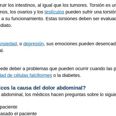
ir los intestinos, al igual que los tumores. Torsión es u
inos, los ovarios y los
testículos
pueden sufrir una torsión
r a su funcionamiento. Estas torsiones deben ser evalua
ediato.
ansiedad
, o
depresión
, sus emociones pueden desencad
al.
uede deber a problemas que pueden ocurrir cuando las p
ad de células falciformes
o la diabetes.
cos la causa del dolor abdominal?
r abdominal, los médicos hacen preguntas sobre lo sigui
 paciente
asado el paciente