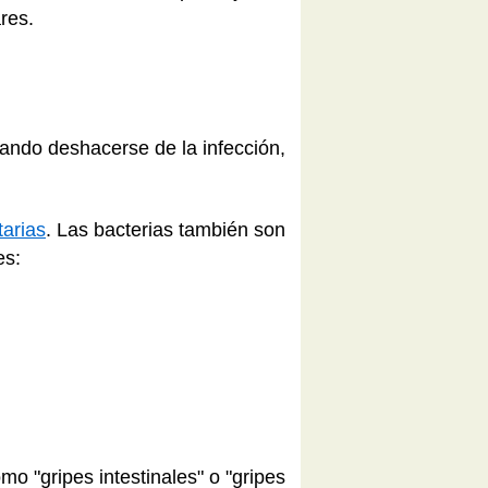
ares.
tando deshacerse de la infección,
tarias
. Las bacterias también son
es:
mo "gripes intestinales" o "gripes