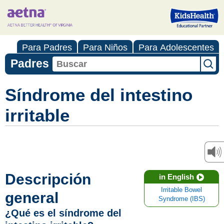
Para Padres
Para Niños
Para Adolescentes
Padres
Síndrome del intestino
irritable
Descripción
in English
Irritable Bowel
general
Syndrome (IBS)
¿Qué es el síndrome del