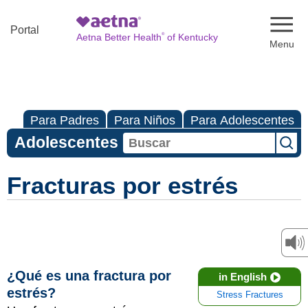
Naviga
Portal
®
Aetna Better Health
of Kentucky
Para Padres
Para Niños
Para Adolescentes
Adolescentes
Fracturas por estrés
¿Qué es una fractura por
in English
estrés?
Stress Fractures