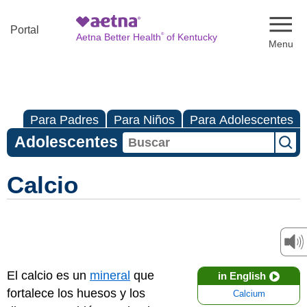
Naviga
Portal
®
Aetna Better Health
of Kentucky
Para Padres
Para Niños
Para Adolescentes
Adolescentes
Calcio
El calcio es un
mineral
que
in English
fortalece los huesos y los
Calcium