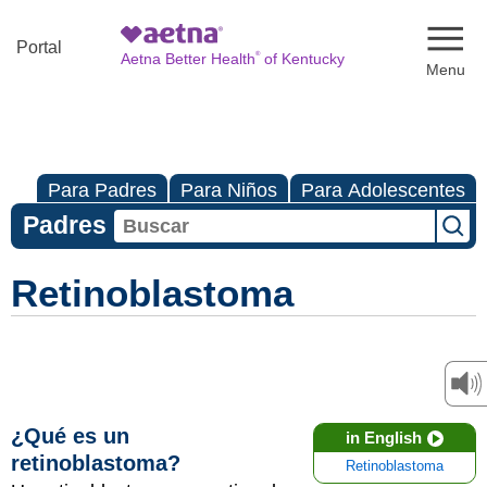
Naviga
Portal
®
Aetna Better Health
of Kentucky
Para Padres
Para Niños
Para Adolescentes
Padres
Retinoblastoma
¿Qué es un
in English
retinoblastoma?
Retinoblastoma