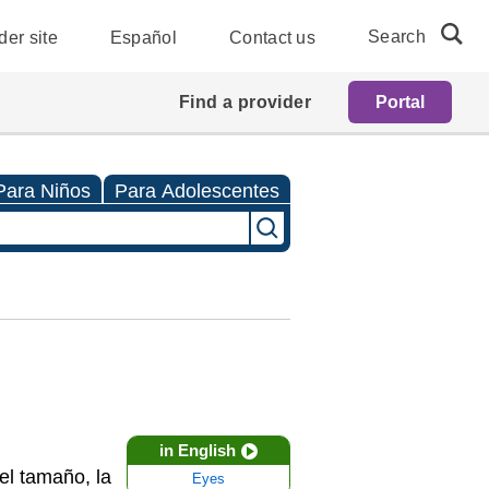
Search
der site
Español
Contact us
Find a provider
Portal
Para Niños
Para Adolescentes
in English
el tamaño, la
Eyes