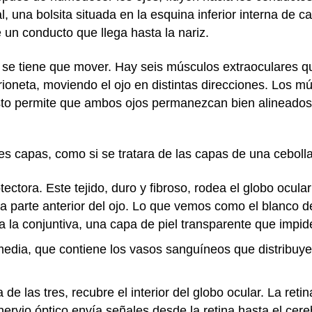
, una bolsita situada en la esquina inferior interna de 
e un conducto que llega hasta la nariz.
 se tiene que mover. Hay seis músculos extraoculares q
ioneta, moviendo el ojo en distintas direcciones. Los 
to permite que ambos ojos permanezcan bien alineados
res capas, como si se tratara de las capas de una cebolla
ectora. Este tejido, duro y fibroso, rodea el globo ocula
la parte anterior del ojo. Lo que vemos como el blanco de
ra la conjuntiva, una capa de piel transparente que impid
media, que contiene los vasos sanguíneos que distribuye
 de las tres, recubre el interior del globo ocular. La ret
 nervio óptico envía señales desde la retina hasta el cer