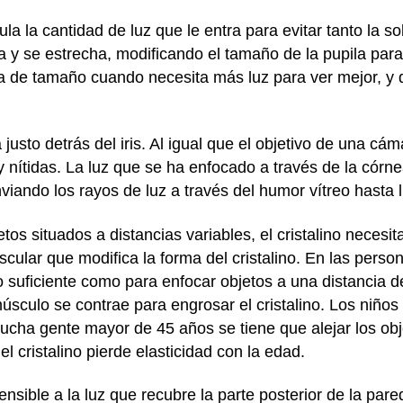
la la cantidad de luz que le entra para evitar tanto la 
a y se estrecha, modificando el tamaño de la pupila para
nta de tamaño cuando necesita más luz para ver mejor, 
justo detrás del iris. Al igual que el objetivo de una cáma
y nítidas. La luz que se ha enfocado a través de la córn
nviando los rayos de luz a través del humor vítreo hasta ll
etos situados a distancias variables, el cristalino necesi
ular que modifica la forma del cristalino. En las person
o lo suficiente como para enfocar objetos a una distancia 
úsculo se contrae para engrosar el cristalino. Los niño
ucha gente mayor de 45 años se tiene que alejar los ob
l cristalino pierde elasticidad con la edad.
sensible a la luz que recubre la parte posterior de la pare