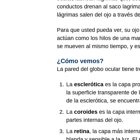
conductos drenan al saco lagrimal
lágrimas salen del ojo a través d
Para que usted pueda ver, su ojo
actúan como los hilos de una mar
se mueven al mismo tiempo, y es
¿Cómo vemos?
La pared del globo ocular tiene t
La
esclerótica
es la capa prot
la superficie transparente de 
de la esclerótica, se encuent
La
coroides
es la capa inter
partes internas del ojo.
La
retina
, la capa más interna
blanda y sensible a la luz. El