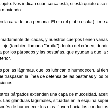
 objeto. Nos indican cuán cerca está, si está quieto o se 
á moviendo.
 en la cara de una persona. El ojo (el globo ocular) tien
remadamente delicadas, y nuestros cuerpos tienen varias
el ojo (también llamada "órbita") dentro del cráneo, don
da por los párpados y las pestañas, que ayudan a que la s
erior.
 por las lágrimas, que los lubrican o humedecen, al tie
que traspasan la línea de defensa de las pestañas y los
ciones.
ros párpados extienden una capa de mucosidad, aceite 
jo. Las glándulas lagrimales, situadas en la esquina sup
espués de humedecer los ojos, fluyen hacia los conducto