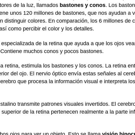
ores de la luz, llamados
bastones y conos
. Los basto
iene unos 120 millones de bastones, que nos ayudan a ve
en distinguir colores. En comparación, los 6 millones de
así como percibir el color y los detalles.
specializada de la retina que ayuda a que los ojos ve
. Contiene muchos conos y pocos bastones.
a retina, estimula los bastones y los conos. La retina e
rior del ojo. El nervio óptico envía estas señales al cer
erebro que procesa la información visual e interpreta l
istalino transmite patrones visuales invertidos. El cereb
 superior de la retina pertenecen realmente a la parte in
mbos ojos para ver un objeto. Esto se llama
visió
n binoc