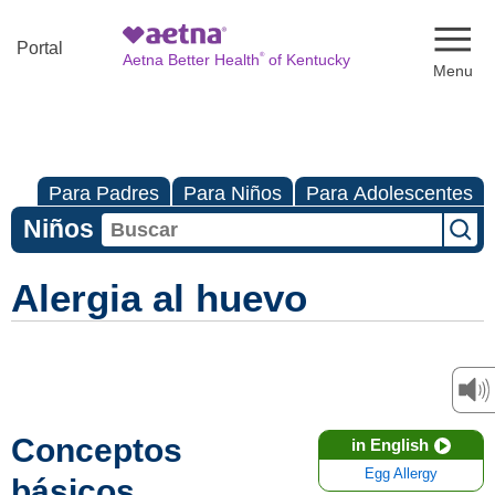
Naviga
Portal
®
Aetna Better Health
of Kentucky
Para Padres
Para Niños
Para Adolescentes
Niños
Alergia al huevo
Conceptos
in English
Egg Allergy
básicos