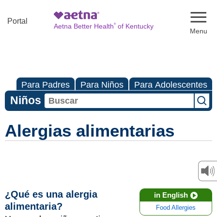
Naviga
Portal
®
Aetna Better Health
of Kentucky
Para Padres
Para Niños
Para Adolescentes
Niños
Alergias alimentarias
¿Qué es una alergia
in English
alimentaria?
Food Allergies