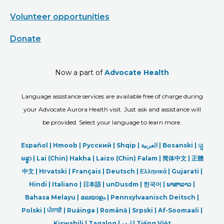
Volunteer opportunities
Donate
Now a part of
Advocate Health
Language assistance services are available free of charge during
your Advocate Aurora Health visit. Just ask and assistance will
be provided. Select your language to learn more.
Español |
Hmoob
|
Русский
|
Shqip
|
العربیة
|
Bosanski
|
ျ
မန္မာ
|
Lai (Chin) Hakha |
Laizo (Chin) Falam |
简体中文 |
正體
中文 |
Hrvatski |
Français |
Deutsch
|
Ελληνικά |
Gujarati |
Hindi
|
Italiano
|
日本語
|
unDusdm
|
한국어
|
ພາສາລາວ
|
Bahasa Melayu |
മലയാളം
|
Pennsylvaanisch Deitsch |
Polski
|
ਪੰਜਾਬੀ
|
Ruáinga |
Română |
Srpski
|
Af-Soomaali |
Kiswahili |
Tagalog
|
اردو
|
Tiếng Việt