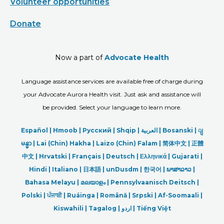
Volunteer opportunities
Donate
Now a part of
Advocate Health
Language assistance services are available free of charge during
your Advocate Aurora Health visit. Just ask and assistance will
be provided. Select your language to learn more.
Español |
Hmoob
|
Русский
|
Shqip
|
العربیة
|
Bosanski
|
ျ
မန္မာ
|
Lai (Chin) Hakha |
Laizo (Chin) Falam |
简体中文 |
正體
中文 |
Hrvatski |
Français |
Deutsch
|
Ελληνικά |
Gujarati |
Hindi
|
Italiano
|
日本語
|
unDusdm
|
한국어
|
ພາສາລາວ
|
Bahasa Melayu |
മലയാളം
|
Pennsylvaanisch Deitsch |
Polski
|
ਪੰਜਾਬੀ
|
Ruáinga |
Română |
Srpski
|
Af-Soomaali |
Kiswahili |
Tagalog
|
اردو
|
Tiếng Việt