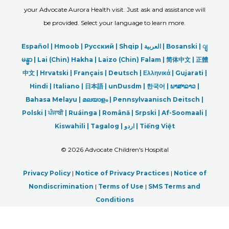
your Advocate Aurora Health visit. Just ask and assistance will
be provided. Select your language to learn more.
Español |
Hmoob
|
Русский
|
Shqip
|
العربیة
|
Bosanski
|
ျ
မန္မာ
|
Lai (Chin) Hakha |
Laizo (Chin) Falam |
简体中文 |
正體
中文 |
Hrvatski |
Français |
Deutsch
|
Ελληνικά |
Gujarati |
Hindi
|
Italiano
|
日本語
|
unDusdm
|
한국어
|
ພາສາລາວ
|
Bahasa Melayu |
മലയാളം
|
Pennsylvaanisch Deitsch |
Polski
|
ਪੰਜਾਬੀ
|
Ruáinga |
Română |
Srpski
|
Af-Soomaali |
Kiswahili |
Tagalog
|
اردو
|
Tiếng Việt
©
2026 Advocate Children's Hospital
Privacy Policy
|
Notice of Privacy Practices
|
Notice of
Nondiscrimination
|
Terms of Use
|
SMS Terms and
Conditions