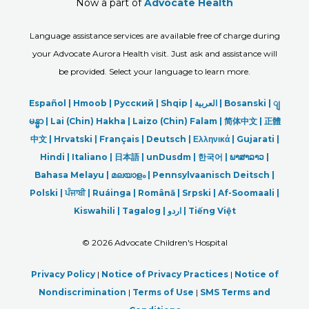
Now a part of
Advocate Health
Language assistance services are available free of charge during
your Advocate Aurora Health visit. Just ask and assistance will
be provided. Select your language to learn more.
Español |
Hmoob
|
Русский
|
Shqip
|
العربیة
|
Bosanski
|
ျ
မန္မာ
|
Lai (Chin) Hakha |
Laizo (Chin) Falam |
简体中文 |
正體
中文 |
Hrvatski |
Français |
Deutsch
|
Ελληνικά |
Gujarati |
Hindi
|
Italiano
|
日本語
|
unDusdm
|
한국어
|
ພາສາລາວ
|
Bahasa Melayu |
മലയാളം
|
Pennsylvaanisch Deitsch |
Polski
|
ਪੰਜਾਬੀ
|
Ruáinga |
Română |
Srpski
|
Af-Soomaali |
Kiswahili |
Tagalog
|
اردو
|
Tiếng Việt
©
2026 Advocate Children's Hospital
Privacy Policy
|
Notice of Privacy Practices
|
Notice of
Nondiscrimination
|
Terms of Use
|
SMS Terms and