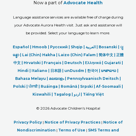
Now a part of
Advocate Health
Language assistance services are available free of charge during
your Advocate Aurora Health visit. Just ask and assistance will
be provided. Select your language to learn more.
Español |
Hmoob
|
Русский
|
Shqip
|
العربیة
|
Bosanski
|
ျ
မန္မာ
|
Lai (Chin) Hakha |
Laizo (Chin) Falam |
简体中文 |
正體
中文 |
Hrvatski |
Français |
Deutsch
|
Ελληνικά |
Gujarati |
Hindi
|
Italiano
|
日本語
|
unDusdm
|
한국어
|
ພາສາລາວ
|
Bahasa Melayu |
മലയാളം
|
Pennsylvaanisch Deitsch |
Polski
|
ਪੰਜਾਬੀ
|
Ruáinga |
Română |
Srpski
|
Af-Soomaali |
Kiswahili |
Tagalog
|
اردو
|
Tiếng Việt
©
2026 Advocate Children's Hospital
Privacy Policy
|
Notice of Privacy Practices
|
Notice of
Nondiscrimination
|
Terms of Use
|
SMS Terms and