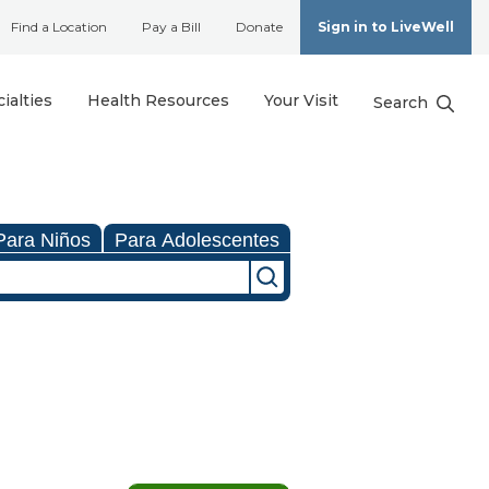
Find a Location
Pay a Bill
Donate
Sign in to LiveWell
ialties
Health Resources
Your Visit
Search
Para Niños
Para Adolescentes