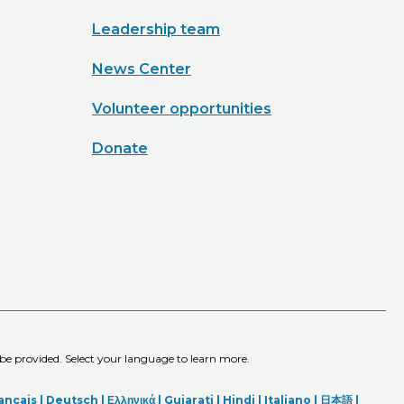
Leadership team
News Center
Volunteer opportunities
Donate
 be provided. Select your language to learn more.
ançais |
Deutsch
|
Ελληνικά |
Gujarati |
Hindi
|
Italiano
|
日本語
|