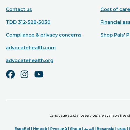
Contact us
Cost of car
TDD 312-528-5030
Financial as
Compliance & privacy concerns
Shop Pals' P
advocatehealth.com
advocatehealth.org
Language assistance services are available free 
Español |
Hmoob
|
Русский
|
Shqip
|
العربیة
|
Bosanski
|
ျမန္မာ
|