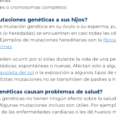
genes
es o cromosomas completos
taciones genéticas a sus hijos?
a mutación genética en su óvulo o su esperma, pue
 (o heredadas) se encuentran en casi todas las cé
. Ejemplos de mutaciones hereditarias son la
fibro
ormes
.
den ocurrir por sí solas durante la vida de una p
icas, espontáneas o nuevas. Afectan solo a algu
avioleta del sol
o la exposición a algunos tipos d
Estas mutaciones no se transmiten de padres a hi
enéticas causan problemas de salud?
 genéticas no tienen ningún efecto sobre la salu
lgunas mutaciones incluso son útiles. Por ejempl
 de las enfermedades cardíacas o les dé huesos m