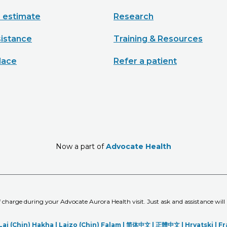
e estimate
Research
sistance
Training & Resources
lace
Refer a patient
Now a part of
Advocate Health
of charge during your Advocate Aurora Health visit. Just ask and assistance will
Lai (Chin) Hakha |
Laizo (Chin) Falam |
简体中文 |
正體中文 |
Hrvatski |
Fr