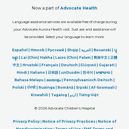
Now a part of
Advocate Health
Language assistance services are available free of charge during
your Advocate Aurora Health visit. Just ask and assistance will
be provided. Select your language to learn more.
Español |
Hmoob
|
Русский
|
Shqip
|
العربیة
|
Bosanski
|
ျ
မန္မာ
|
Lai (Chin) Hakha |
Laizo (Chin) Falam |
简体中文 |
正體
中文 |
Hrvatski |
Français |
Deutsch
|
Ελληνικά |
Gujarati |
Hindi
|
Italiano
|
日本語
|
unDusdm
|
한국어
|
ພາສາລາວ
|
Bahasa Melayu |
മലയാളം
|
Pennsylvaanisch Deitsch |
Polski
|
ਪੰਜਾਬੀ
|
Ruáinga |
Română |
Srpski
|
Af-Soomaali |
Kiswahili |
Tagalog
|
اردو
|
Tiếng Việt
©
2026 Advocate Children's Hospital
Privacy Policy
|
Notice of Privacy Practices
|
Notice of
Nondiscrimination
|
Terms of Use
|
SMS Terms and