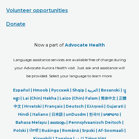
Volunteer opportunities
Donate
Now a part of
Advocate Health
Language assistance services are available free of charge during
your Advocate Aurora Health visit. Just ask and assistance will
be provided. Select your language to learn more.
Español |
Hmoob
|
Русский
|
Shqip
|
العربیة
|
Bosanski
|
ျ
မန္မာ
|
Lai (Chin) Hakha |
Laizo (Chin) Falam |
简体中文 |
正體
中文 |
Hrvatski |
Français |
Deutsch
|
Ελληνικά |
Gujarati |
Hindi
|
Italiano
|
日本語
|
unDusdm
|
한국어
|
ພາສາລາວ
|
Bahasa Melayu |
മലയാളം
|
Pennsylvaanisch Deitsch |
Polski
|
ਪੰਜਾਬੀ
|
Ruáinga |
Română |
Srpski
|
Af-Soomaali |
Kiswahili |
Tagalog
|
اردو
|
Tiếng Việt