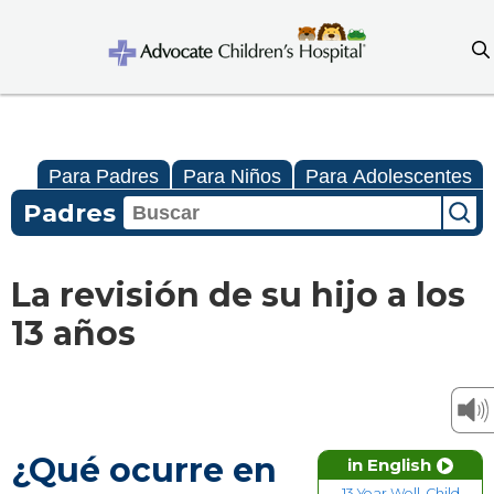
Para Padres
Para Niños
Para Adolescentes
Padres
La revisión de su hijo a los
13 años
¿Qué ocurre en
in English
13 Year Well-Child