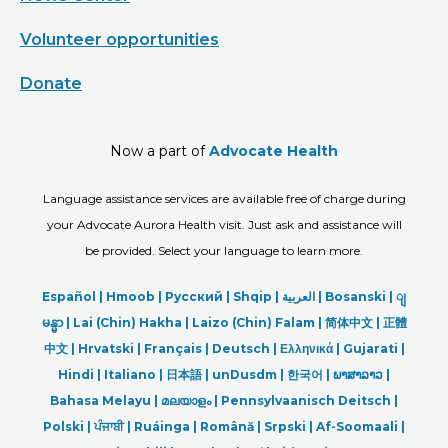
Volunteer opportunities
Donate
Now a part of
Advocate Health
Language assistance services are available free of charge during
your Advocate Aurora Health visit. Just ask and assistance will
be provided. Select your language to learn more.
Español |
Hmoob
|
Русский
|
Shqip
|
العربیة
|
Bosanski
|
ျ
မန္မာ
|
Lai (Chin) Hakha |
Laizo (Chin) Falam |
简体中文 |
正體
中文 |
Hrvatski |
Français |
Deutsch
|
Ελληνικά |
Gujarati |
Hindi
|
Italiano
|
日本語
|
unDusdm
|
한국어
|
ພາສາລາວ
|
Bahasa Melayu |
മലയാളം
|
Pennsylvaanisch Deitsch |
Polski
|
ਪੰਜਾਬੀ
|
Ruáinga |
Română |
Srpski
|
Af-Soomaali |