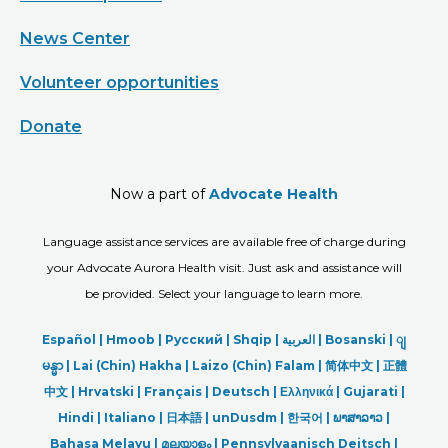
News Center
Volunteer opportunities
Donate
Now a part of
Advocate Health
Language assistance services are available free of charge during
your Advocate Aurora Health visit. Just ask and assistance will
be provided. Select your language to learn more.
Español |
Hmoob
|
Русский
|
Shqip
|
العربیة
|
Bosanski
|
ျ
မန္မာ
|
Lai (Chin) Hakha |
Laizo (Chin) Falam |
简体中文 |
正體
中文 |
Hrvatski |
Français |
Deutsch
|
Ελληνικά |
Gujarati |
Hindi
|
Italiano
|
日本語
|
unDusdm
|
한국어
|
ພາສາລາວ
|
Bahasa Melayu |
മലയാളം
|
Pennsylvaanisch Deitsch |