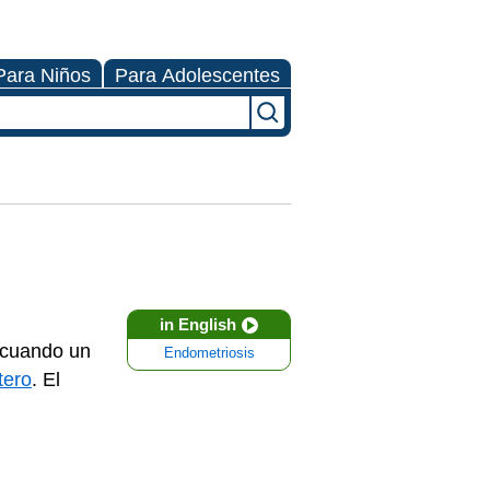
Para Niños
Para Adolescentes
in English
e cuando un
Endometriosis
tero
. El