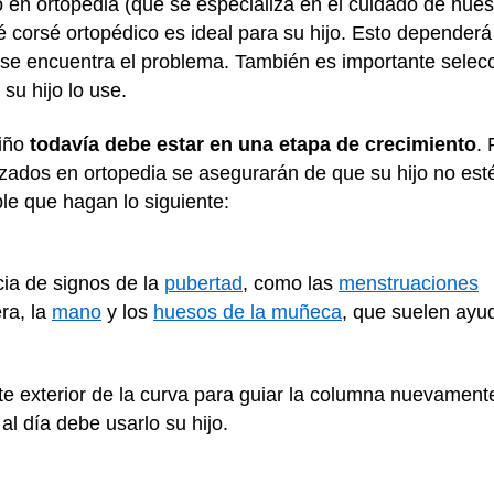
o en ortopedia (que se especializa en el cuidado de hue
é corsé ortopédico es ideal para su hijo. Esto dependerá 
se encuentra el problema. También es importante selecc
su hijo lo use.
niño
todavía debe estar en una etapa de crecimiento
. 
lizados en ortopedia se asegurarán de que su hijo no e
ble que hagan lo siguiente:
cia de signos de la
pubertad
, como las
menstruaciones
ra, la
mano
y los
huesos de la muñeca
, que suelen ayud
rte exterior de la curva para guiar la columna nuevament
al día debe usarlo su hijo.