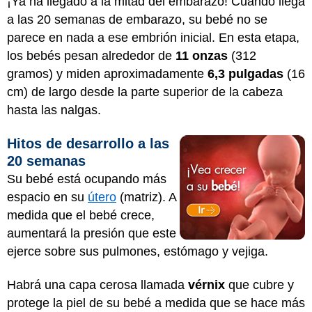
¡Ya ha llegado a la mitad del embarazo! Cuando llega
a las 20 semanas de embarazo, su bebé no se
parece en nada a ese embrión inicial. En esta etapa,
los bebés pesan alrededor de
11 onzas
(312
gramos) y miden aproximadamente
6,3 pulgadas
(16
cm) de largo desde la parte superior de la cabeza
hasta las nalgas.
Hitos de desarrollo a las
20 semanas
Su bebé está ocupando más
espacio en su
útero
(matriz). A
medida que el bebé crece,
aumentará la presión que este
ejerce sobre sus pulmones, estómago y vejiga.
Habrá una capa cerosa llamada
vérnix
que cubre y
protege la piel de su bebé a medida que se hace más