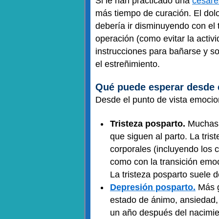
Si le han practicado una
cesáre
más tiempo de curación. El dolo
debería ir disminuyendo con el
operación (como evitar la activi
instrucciones para bañarse y so
el estreñimiento.
Qué puede esperar desde e
Desde el punto de vista emocio
Tristeza posparto.
Muchas m
que siguen al parto. La tri
corporales (incluyendo los 
como con la transición emo
La tristeza posparto suele
Depresión posparto.
Más g
estado de ánimo, ansiedad, 
un año después del nacimie