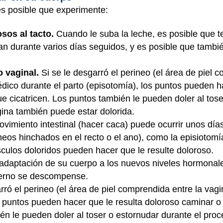
 es posible que experimente:
sos al tacto.
Cuando le suba la leche, es posible que t
n durante varios días seguidos, y es posible que tambié
o vaginal.
Si se le desgarró el perineo (el área de piel 
édico durante el parto (episotomía), los puntos pueden h
e cicatricen. Los puntos también le pueden doler al tose
ina también puede estar dolorida.
ovimiento intestinal (hacer caca) puede ocurrir unos días
os hinchados en el recto o el ano), como la episiotomí
culos doloridos pueden hacer que le resulte doloroso.
adaptación de su cuerpo a los nuevos niveles hormonale
nterno se descompense.
rró el perineo (el área de piel comprendida entre la vagin
s puntos pueden hacer que le resulta doloroso caminar o
ién le pueden doler al toser o estornudar durante el pr