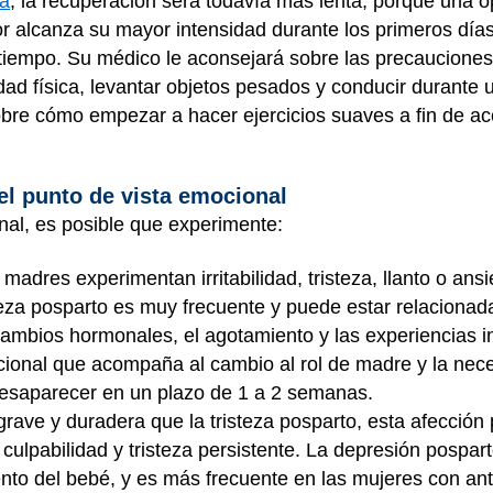
a
, la recuperación será todavía más lenta, porque una 
r alcanza su mayor intensidad durante los primeros días
 tiempo. Su médico le aconsejará sobre las precaucione
dad física, levantar objetos pesados y conducir durante u
bre cómo empezar a hacer ejercicios suaves a fin de ace
l punto de vista emocional
nal, es posible que experimente:
adres experimentan irritabilidad, tristeza, llanto o ans
steza posparto es muy frecuente y puede estar relacionad
cambios hormonales, el agotamiento y las experiencias i
cional que acompaña al cambio al rol de madre y la nec
 desaparecer en un plazo de 1 a 2 semanas.
rave y duradera que la tristeza posparto, esta afección
culpabilidad y tristeza persistente. La depresión pospar
nto del bebé, y es más frecuente en las mujeres con an