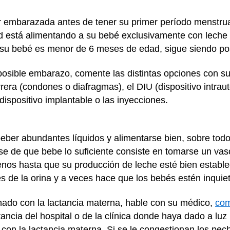
r embarazada antes de tener su primer período menstrua
d está alimentando a su bebé exclusivamente con leche 
y su bebé es menor de 6 meses de edad, sigue siendo po
posible embarazo, comente las distintas opciones con su
ra (condones o diafragmas), el DIU (dispositivo intraute
dispositivo implantable o las inyecciones.
eber abundantes líquidos y alimentarse bien, sobre tod
se de que bebe lo suficiente consiste en tomarse un va
os hasta que su producción de leche esté bien estableci
és de la orina y a veces hace que los bebés estén inqui
onado con la lactancia materna, hable con su médico,
co
ctancia del hospital o de la clínica donde haya dado a lu
con la lactancia materna. Si se le congestionan los pec