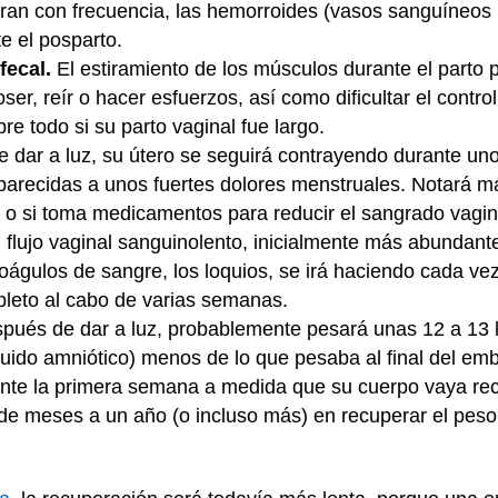
an con frecuencia, las hemorroides (vasos sanguíneos h
e el posparto.
 fecal.
El estiramiento de los músculos durante el parto
oser, reír o hacer esfuerzos, así como dificultar el contr
re todo si su parto vaginal fue largo.
dar a luz, su útero se seguirá contrayendo durante un
parecidas a unos fuertes dolores menstruales. Notará má
o si toma medicamentos para reducir el sangrado vagin
 flujo vaginal sanguinolento, inicialmente más abundant
águlos de sangre, los loquios, se irá haciendo cada vez
leto al cabo de varias semanas.
pués de dar a luz, probablemente pesará unas 12 a 13 li
líquido amniótico) menos de lo que pesaba al final del e
nte la primera semana a medida que su cuerpo vaya rec
de meses a un año (o incluso más) en recuperar el peso