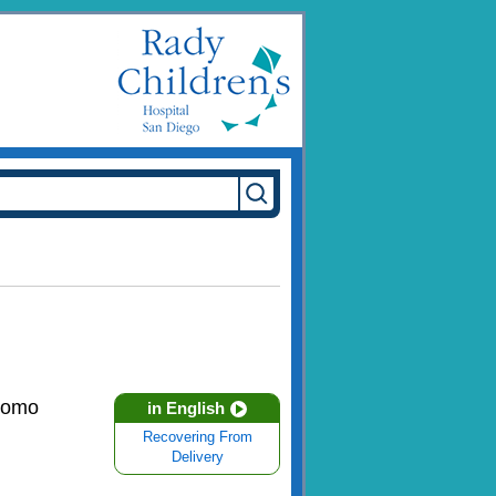
 como
in English
Recovering From
Delivery