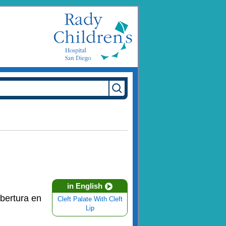
in English
abertura en
Cleft Palate With Cleft
Lip