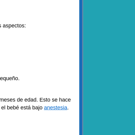
s aspectos:
 pequeño.
s meses de edad. Esto se hace
s el bebé está bajo
anestesia
.