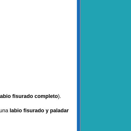
labio fisurado completo
).
e una
labio fisurado y paladar