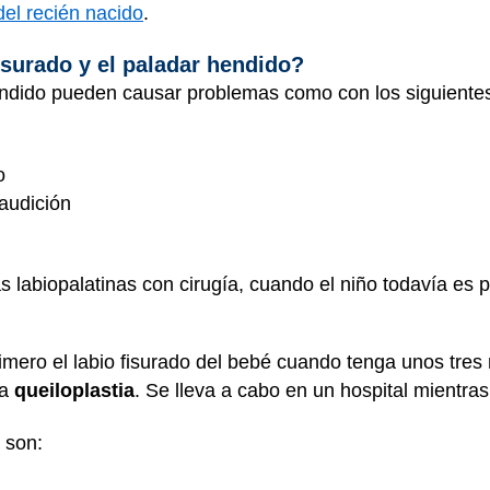
del recién nacido
.
fisurado y el paladar hendido?
 hendido pueden causar problemas como con los siguiente
o
 audición
as labiopalatinas con cirugía, cuando el niño todavía es
rimero el labio fisurado del bebé cuando tenga unos tre
da
queiloplastia
. Se lleva a cabo en un hospital mientra
 son: