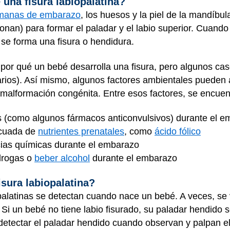
 una fisura labiopalatina?
emanas de embarazo
, los huesos y la piel de la mandíbula
onan) para formar el paladar y el labio superior. Cuando 
se forma una fisura o hendidura.
or qué un bebé desarrolla una fisura, pero algunos ca
tarios). Así mismo, algunos factores ambientales pueden
malformación congénita. Entre esos factores, se encuent
 (como algunos fármacos anticonvulsivos) durante el 
ecuada de
nutrientes prenatales
, como
ácido fólico
cias químicas durante el embarazo
drogas o
beber alcohol
durante el embarazo
isura labiopalatina?
iopalatinas se detectan cuando nace un bebé. A veces, se
. Si un bebé no tiene labio fisurado, su paladar hendido s
etectar el paladar hendido cuando observan y palpan el 