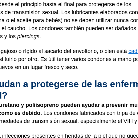
esde el principio hasta el final para protegerse de los
 de transmisión sexual. Los lubricantes elaborados con
ina o el aceite para bebés) no se deben utilizar nunca co
el caucho. Los condones también pueden ser dañados 
s y los
piercings
.
ajoso o rígido al sacarlo del envoltorio, o bien está
cad
stituirlo por otro. Es útil tener varios condones a mano 
evos en un lugar fresco y seco.
dan a protegerse de las enfe
l?
iuretano y poliisopreno pueden ayudar a prevenir m
 como es debido.
Los condones fabricados con tripa de
medades de transmisión sexual, especialmente el VIH y
infecciones presentes en heridas de la piel que no que