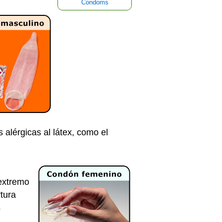
Condoms
alérgicas al látex, como el
 extremo
rtura
s