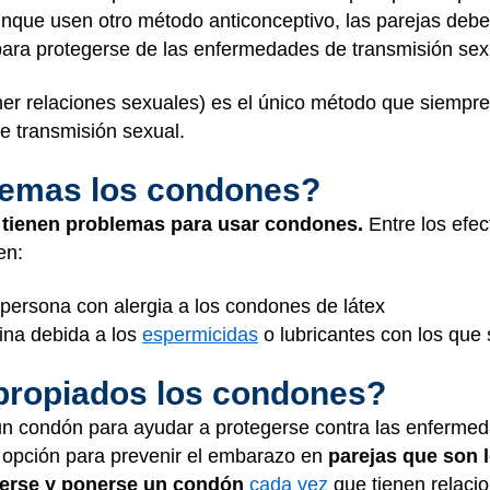
Aunque usen otro método anticonceptivo, las parejas de
ara protegerse de las enfermedades de transmisión sex
r relaciones sexuales) es el único método que siempre 
 transmisión sexual.
lemas los condones?
 tienen problemas para usar condones.
Entre los efe
en:
 persona con alergia a los condones de látex
gina debida a los
espermicidas
o lubricantes con los que
propiados los condones?
un condón para ayudar a protegerse contra las enfermed
opción para prevenir el embarazo en
parejas que son 
erse y ponerse un condón
cada vez
que tienen relaci