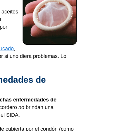
 aceites
n
por
ucado
,
por si uno diera problemas. Lo
rmedades de
uchas
enfermedades de
 cordero
no
brindan una
 el SIDA.
de cubierta por el condón (como