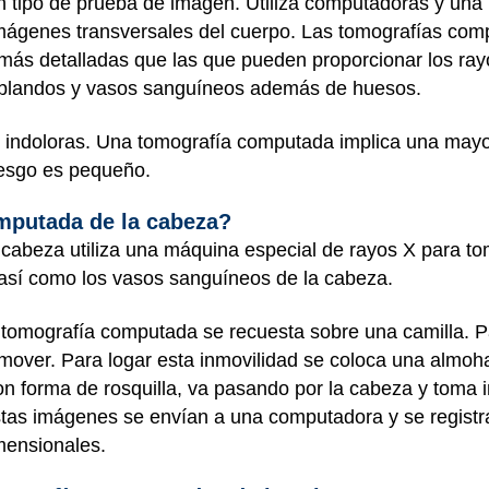
un tipo de prueba de imagen. Utiliza computadoras y un
 imágenes transversales del cuerpo. Las tomografías co
ás detalladas que las que pueden proporcionar los rayos
 blandos y vasos sanguíneos además de huesos.
indoloras. Una tomografía computada implica una mayor
riesgo es pequeño.
mputada de la cabeza?
cabeza utiliza una máquina especial de rayos X para to
 así como los vasos sanguíneos de la cabeza.
 tomografía computada se recuesta sobre una camilla. 
mover. Para logar esta inmovilidad se coloca una almoh
n forma de rosquilla, va pasando por la cabeza y toma 
stas imágenes se envían a una computadora y se registr
mensionales.