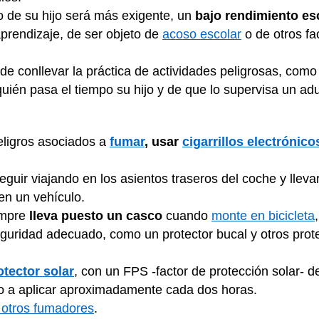
de su hijo será más exigente, un
bajo rendimiento es
prendizaje, de ser objeto de
acoso escolar
o de otros fa
e conllevar la práctica de actividades peligrosas, como
ién pasa el tiempo su hijo y de que lo supervisa un adu
eligros asociados a
fumar
, usar
cigarrillos electrónico
guir viajando en los asientos traseros del coche y llev
en un vehículo.
empre
lleva puesto un casco
cuando
monte en bicicleta
seguridad adecuado, como un protector bucal y otros pro
otector solar
, con un FPS -factor de protección solar- d
selo a aplicar aproximadamente cada dos horas.
otros fumadores
.