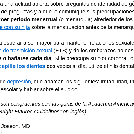
 una actitud abierta sobre preguntas de identidad de g
po de preguntas y a que le comunique sus preocupaciones
imer periodo menstrual
(o menarquia) alrededor de los
e con su hija
sobre la menstruación antes de la menarquí
a a esperar a ser mayor para mantener relaciones sexual
 de trasmisión sexual
(ETS) y de los embarazos no de
 o bañarse cada día
. Si le preocupa su olor corporal, d
cepille los dientes
dos veces al día, utilize el hilo denta
 de
depresión
, que abarcan los siguientes: irritabilidad, t
escolar y hablar sobre el suicido.
 son congruentes con las guías de la Academia America
"Bright Futures Guidelines" en inglés).
n-Joseph, MD
24