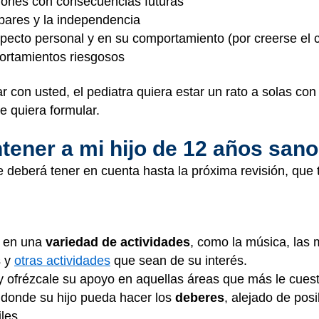
iones con consecuencias futuras
pares y la independencia
specto personal y en su comportamiento (por creerse el 
ortamientos riesgosos
 con usted, el pediatra quiera estar un rato a solas con
le quiera formular.
ner a mi hijo de 12 años san
 deberá tener en cuenta hasta la próxima revisión, que 
ar en una
variedad de actividades
, como la música, las
s y
otras actividades
que sean de su interés.
y ofrézcale su apoyo en aquellas áreas que más le cues
o donde su hijo pueda hacer los
deberes
, alejado de pos
les.