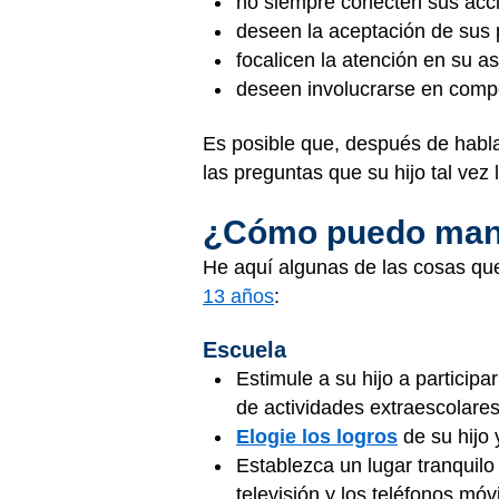
no siempre conecten sus acc
deseen la aceptación de sus 
focalicen la atención en su a
deseen involucrarse en comp
Es posible que, después de hablar
las preguntas que su hijo tal vez 
¿Cómo puedo mante
He aquí algunas de las cosas que
13 años
:
Escuela
Estimule a su hijo a particip
de actividades extraescolare
Elogie los logros
de su hijo 
Establezca un lugar tranquil
televisión y los teléfonos móvi