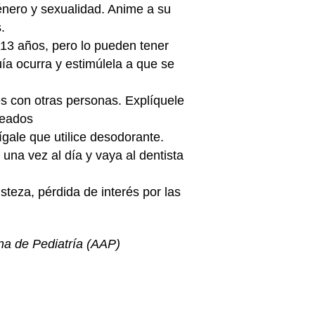
énero y sexualidad. Anime a su
.
 13 años, pero lo pueden tener
a ocurra y estimúlela a que se
es con otras personas. Explíquele
seados
ígale que utilice
desodorante
.
l una vez al día y vaya al dentista
risteza, pérdida de interés por las
na de Pediatría (AAP)