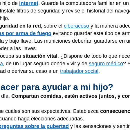
 hijo de
Internet
. Guarde la computadora familiar en u
nstale filtros de seguridad y revise el historial del naveg
hijo.
guridad en la red,
sobre el
ciberacoso
y la manera adec
as por arma de fuego
evitando guardar este tipo de ar
a y bajo llave. Las municiones deberían guardarse en un
er a las llaves.
reocupa su
situación vital
. ¿Dispone de todo lo que neces
da
, de un lugar seguro donde vivir y de
seguro médico
? 
ad o derivar su caso a un
trabajador social
.
cer para ayudar a mi hijo?
 día.
Compartan comidas, estén activos juntos, y co
ue cuáles son sus expectativas. Establezca
consecuenci
 cuando haga elecciones adecuadas.
preguntas sobre la pubertad
y las sensaciones y sent