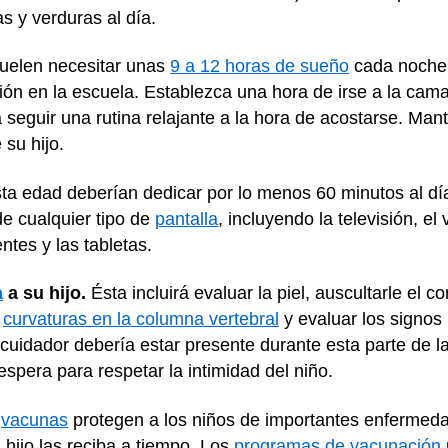
as y verduras al día.
uelen necesitar unas
9 a 12 horas de sueño
cada noche.
ción en la escuela. Establezca una hora de irse a la ca
 a seguir una rutina relajante a la hora de acostarse. Man
 su hijo.
ta edad deberían dedicar por lo menos 60 minutos al dí
de cualquier tipo de
pantalla
, incluyendo la televisión, el
ntes y las tabletas.
a
a su hijo.
Ésta incluirá evaluar la piel, auscultarle el 
s
curvaturas en la columna vertebral
y evaluar los signos
n cuidador debería estar presente durante esta parte de 
spera para respetar la intimidad del niño.
s
vacunas
protegen a los niños de importantes enfermedad
hijo las reciba a tiempo. Los
programas de vacunación