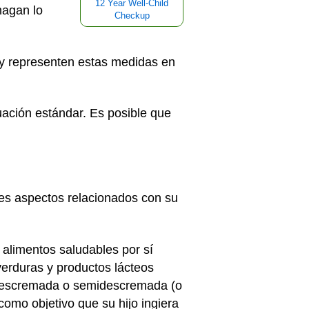
12 Year Well-Child
hagan lo
Checkup
y representen estas medidas en
uación estándar. Es posible que
tes aspectos relacionados con su
alimentos saludables por sí
 verduras y productos lácteos
 descremada o semidescremada (o
omo objetivo que su hijo ingiera