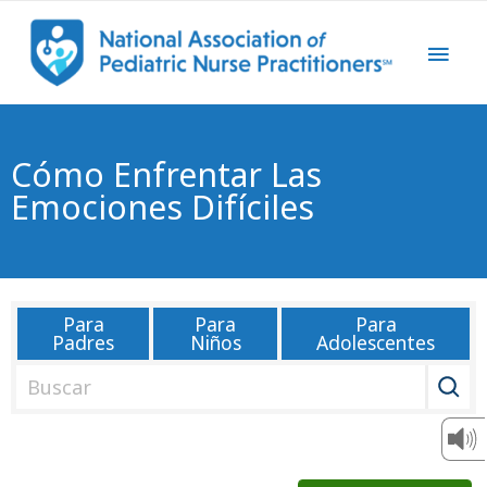
Cómo Enfrentar Las
Emociones Difíciles
Para
Para
Para
Padres
Niños
Adolescentes
B
u
s
c