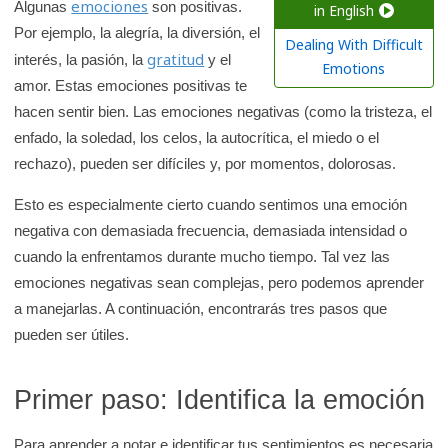
emociones
a
Algunas
son positivas.
in English
r
Por ejemplo, la alegría, la diversión, el
Dealing With Difficult
gratitud
e
interés, la pasión, la
y el
Emotions
amor. Estas emociones positivas te
n
hacen sentir bien. Las emociones negativas (como la tristeza, el
l
enfado, la soledad, los celos, la autocrítica, el miedo o el
a
rechazo), pueden ser difíciles y, por momentos, dolorosas.
b
i
Esto es especialmente cierto cuando sentimos una emoción
b
negativa con demasiada frecuencia, demasiada intensidad o
l
cuando la enfrentamos durante mucho tiempo. Tal vez las
i
emociones negativas sean complejas, pero podemos aprender
o
a manejarlas. A continuación, encontrarás tres pasos que
t
pueden ser útiles.
e
c
Primer paso: Identifica la emoción
a
d
Para aprender a notar e identificar tus sentimientos es necesaria