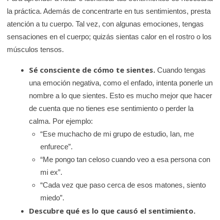
e
la práctica. Además de concentrarte en tus sentimientos, presta
K
atención a tu cuerpo. Tal vez, con algunas emociones, tengas
i
sensaciones en el cuerpo; quizás sientas calor en el rostro o los
d
músculos tensos.
s
Sé consciente de cómo te sientes.
Cuando tengas
H
una emoción negativa, como el enfado, intenta ponerle un
e
nombre a lo que sientes. Esto es mucho mejor que hacer
a
de cuenta que no tienes ese sentimiento o perder la
l
calma. Por ejemplo:
t
“Ese muchacho de mi grupo de estudio, Ian, me
h
enfurece”.
“Me pongo tan celoso cuando veo a esa persona con
mi ex”.
“Cada vez que paso cerca de esos matones, siento
miedo”.
Descubre qué es lo que causó el sentimiento.