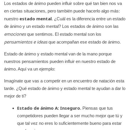
Los estados de ánimo pueden influir sobre qué tan bien nos va
K
en ciertas situaciones, pero también puede hacerlo algo más:
i
estado mental
nuestro
. ¿Cuál es la diferencia entre un estado
d
de ánimo y un estado mental? Los estados de ánimo son las
s
emociones
que sentimos. El estado mental son los
H
pensamientos e ideas
que acompañan ese estado de ánimo.
e
a
Estado de ánimo y estado mental van de la mano porque
l
nuestros pensamientos pueden influir en nuestro estado de
t
ánimo. Aquí va un ejemplo:
h
Imagínate que vas a competir en un encuentro de natación esta
tarde. ¿Qué estado de ánimo y estado mental te ayudan a dar lo
mejor de ti?
Estado de ánimo A: Inseguro.
Piensas que tus
competidores pueden llegar a ser mucho mejor que tú y
que tal vez no eres lo suficientemente bueno para estar