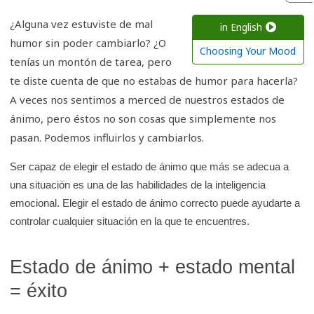
r
e
¿Alguna vez estuviste de mal
in English
n
humor sin poder cambiarlo? ¿O
Choosing Your Mood
l
tenías un montón de tarea, pero
a
te diste cuenta de que no estabas de humor para hacerla?
b
A veces nos sentimos a merced de nuestros estados de
i
ánimo, pero éstos no son cosas que simplemente nos
b
pasan. Podemos influirlos y cambiarlos.
l
Ser capaz de elegir el estado de ánimo que más se adecua a
i
una situación es una de las habilidades de la inteligencia
o
emocional. Elegir el estado de ánimo correcto puede ayudarte a
t
controlar cualquier situación en la que te encuentres.
e
c
Estado de ánimo + estado mental
a
d
= éxito
e