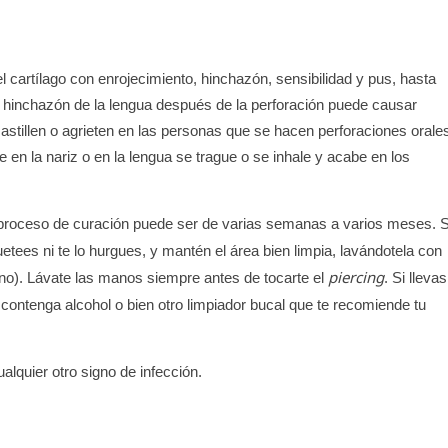
l cartílago con enrojecimiento, hinchazón, sensibilidad y pus, hasta
 hinchazón de la lengua después de la perforación puede causar
 astillen o agrieten en las personas que se hacen perforaciones orale
e en la nariz o en la lengua se trague o se inhale y acabe en los
 proceso de curación puede ser de varias semanas a varios meses. S
quetees ni te lo hurgues, y mantén el área bien limpia, lavándotela con
piercing
eno). Lávate las manos siempre antes de tocarte el
. Si lleva
 contenga alcohol o bien otro limpiador bucal que te recomiende tu
alquier otro signo de infección.