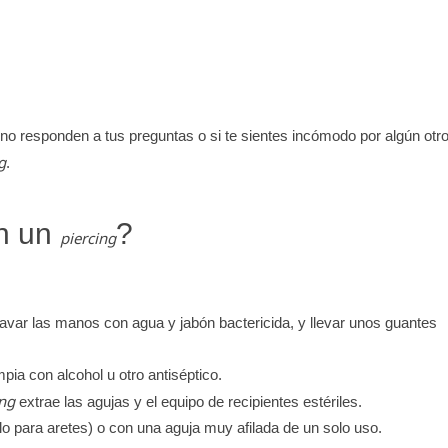
i no responden a tus preguntas o si te sientes incómodo por algún otr
g
.
en un
?
piercing
lavar las manos con agua y jabón bactericida, y llevar unos guantes
mpia con alcohol u otro antiséptico.
ing
extrae las agujas y el equipo de recipientes estériles.
olo para aretes) o con una aguja muy afilada de un solo uso.