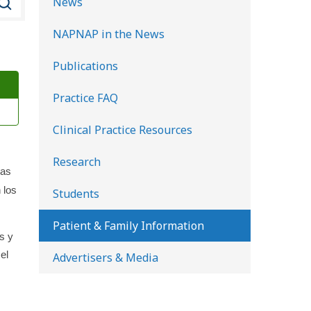
News
u
NAPNAP in the News
s
c
Publications
a
Practice FAQ
r
e
Clinical Practice Resources
n
l
Research
Las
a
 los
Students
b
i
Patient & Family Information
s y
b
el
Advertisers & Media
l
i
o