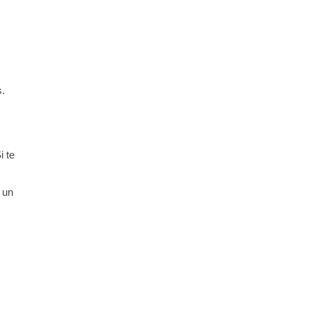
s.
i te
s un