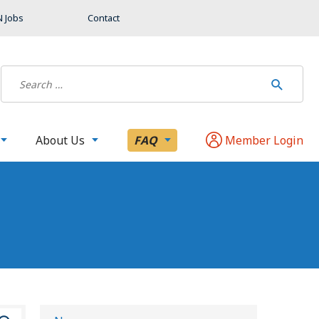
 Jobs
Contact
About Us
FAQ
Member Login
B