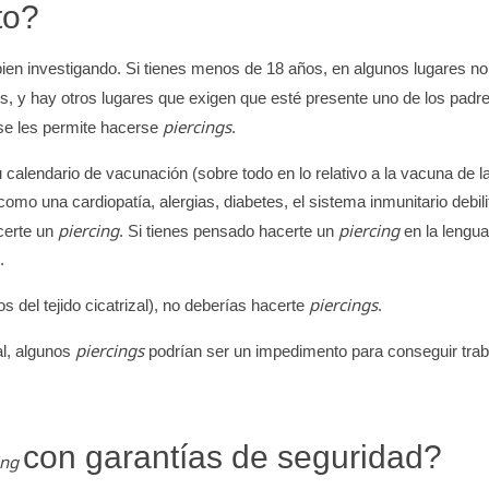
cto?
bien investigando. Si tienes menos de 18 años, en algunos lugares no
es, y hay otros lugares que exigen que esté presente uno de los padr
piercings
 se les permite hacerse
.
u calendario de vacunación (sobre todo en lo relativo a la vacuna de l
como una cardiopatía, alergias, diabetes, el sistema inmunitario debil
piercing
piercing
certe un
. Si tienes pensado hacerte un
en la lengua
.
piercings
 del tejido cicatrizal), no deberías hacerte
.
piercings
al, algunos
podrían ser un impedimento para conseguir trab
con garantías de seguridad?
ing