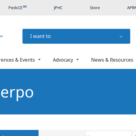
SM
PedsCE
JPHC
Store
APRN
I want to:
rences & Events
Advocacy
News & Resources
uerpo