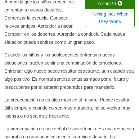
a
A medida que los niños crecen, se
in English
enfrentan a nuevos desafíos.
r
Helping Kids When
Comenzar la escuela. Conocer
e
They Worry
nuevos amigos. Aprender a nadar.
n
Competir en los deportes. Aprender a conducir. Cada nueva
l
situación puede sentirse como un gran paso.
a
b
Cuando los niños y los adolescentes enfrentan nuevas
i
situaciones, suelen sentir una combinación de emociones.
b
Enfrentar algo nuevo puede resultar estresante, aun cuando sea
l
algo positivo. Es normal sentirse entusiasmado por el futuro y
i
preocuparse por si estarán preparados para manejarlo.
o
La preocupación no es algo malo en sí mismo. Puede resultar
t
útil siempre y cuando no sea muy duradera, no se vuelva muy
e
intensa o no sea muy frecuente.
c
a
La preocupación es una señal de advertencia. Es una respuesta
d
natural a un gran acontecimiento, cambio o desafío. La