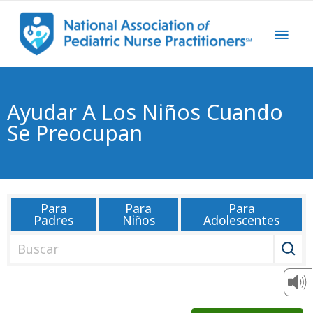
Ayudar A Los Niños Cuando
Se Preocupan
Para
Para
Para
Padres
Niños
Adolescentes
B
u
s
c