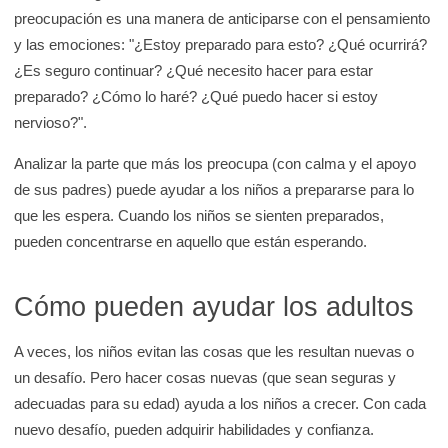
e
preocupación es una manera de anticiparse con el pensamiento
K
y las emociones: "¿Estoy preparado para esto? ¿Qué ocurrirá?
i
¿Es seguro continuar? ¿Qué necesito hacer para estar
preparado? ¿Cómo lo haré? ¿Qué puedo hacer si estoy
d
nervioso?".
s
H
Analizar la parte que más los preocupa (con calma y el apoyo
e
de sus padres) puede ayudar a los niños a prepararse para lo
a
que les espera. Cuando los niños se sienten preparados,
l
pueden concentrarse en aquello que están esperando.
t
h
Cómo pueden ayudar los adultos
A veces, los niños evitan las cosas que les resultan nuevas o
un desafío. Pero hacer cosas nuevas (que sean seguras y
adecuadas para su edad) ayuda a los niños a crecer. Con cada
nuevo desafío, pueden adquirir habilidades y confianza.