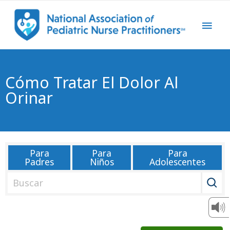
Cómo Tratar El Dolor Al
Orinar
Para
Para
Para
Padres
Niños
Adolescentes
B
u
s
c