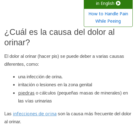
a
in English
r
How to Handle Pain
e
While Peeing
n
¿Cuál es la causa del dolor al
l
orinar?
a
b
El dolor al orinar (hacer pis) se puede deber a varias causas
i
diferentes, como:
b
l
una infección de orina.
i
irritación o lesiones en la zona genital
piedras
o
o cálculos (pequeñas masas de minerales) en
t
las vías urinarias
e
infecciones de orina
Las
son la causa más frecuente del dolor
c
al orinar.
a
d