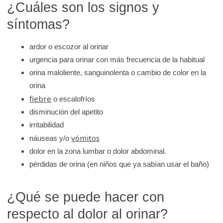
¿Cuáles son los signos y
e
síntomas?
K
i
ardor o escozor al orinar
d
urgencia para orinar con más frecuencia de la habitual
s
orina maloliente, sanguinolenta o cambio de color en la
H
orina
e
fiebre
o escalofríos
a
disminución del apetito
l
irritabilidad
t
vómitos
náuseas y/o
h
dolor en la zona lumbar o dolor abdominal.
pérdidas de orina (en niños que ya sabían usar el baño)
¿Qué se puede hacer con
respecto al dolor al orinar?