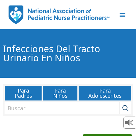
Infecciones Del Tracto
Urinario En Niños
Para
Para
Para
Padres
Niños
Adolescentes
B
u
s
c