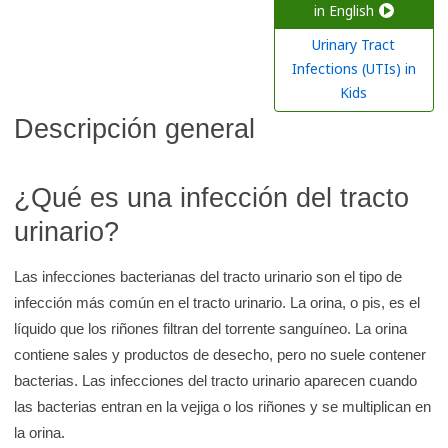
a
in English
r
Urinary Tract
e
Infections (UTIs) in
n
Kids
l
Descripción general
a
b
¿Qué es una infección del tracto
i
b
urinario?
l
i
Las infecciones bacterianas del tracto urinario son el tipo de
o
infección más común en el tracto urinario. La orina, o pis, es el
líquido que los riñones filtran del torrente sanguíneo. La orina
t
contiene sales y productos de desecho, pero no suele contener
e
bacterias. Las infecciones del tracto urinario aparecen cuando
c
las bacterias entran en la vejiga o los riñones y se multiplican en
a
la orina.
d